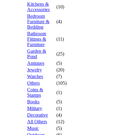
Kitchens &
(10)
Accessories
Bedroom
Furniture &
(4)
Bedding
Bathroom
Fittings &
(11)
Furniture
Garden &
(25)
Pond
Antiques
(5)
Jewelry
(20)
Watches
(7)
Others
(105)
Coins &
(1)
Stamps
Books
(5)
Military
(1)
Decorative
(4)
All Others
(12)
Music
(5)
Outdoors
(6)