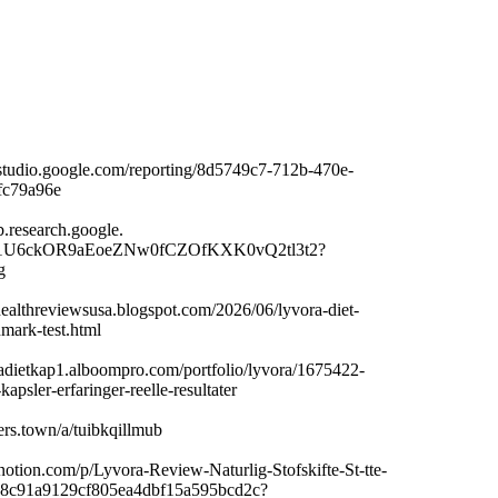
studio.
google.
com/reporting/8d5749c7-
712b-
470e-
fc79a96e
b.
research.
google.
e/1U6ckOR9aEoeZNw0fCZOfKXK0vQ2tl3t2?
g
healthreviewsusa.
blogspot.
com/2026/06/lyvora-
diet-
nmark-
test.
html
adietkap1.
alboompro.
com/portfolio/lyvora/1675422-
-
kapsler-
erfaringer-
reelle-
resultater
ers.
town/a/tuibkqillmub
notion.
com/p/Lyvora-
Review-
Naturlig-
Stofskifte-
St-
tte-
8c91a9129cf805ea4dbf15a595bcd2c?