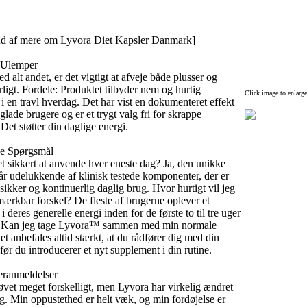
ud af mere om Lyvora Diet Kapsler Danmark]
 Ulemper
d alt andet,
er det vigtigt at afveje både plusser og
ligt.
Fordele:
Produktet tilbyder nem og hurtig
Click image to enlarge
i en travl hverdag.
Det har vist en dokumenteret effekt
lade brugere og er et trygt valg fri for skrappe
Det støtter din daglige energi.
de Spørgsmål
t sikkert at anvende hver eneste dag? Ja,
den unikke
år udelukkende af klinisk testede komponenter,
der er
l sikker og kontinuerlig daglig brug.
Hvor hurtigt vil jeg
rkbar forskel? De fleste af brugerne oplever et
t i deres generelle energi inden for de første to til tre uger
Kan jeg tage Lyvora™ sammen med min normale
t anbefales altid stærkt,
at du rådfører dig med din
før du introducerer et nyt supplement i din rutine.
ranmeldelser
øvet meget forskelligt,
men Lyvora har virkelig ændret
g.
Min oppustethed er helt væk,
og min fordøjelse er