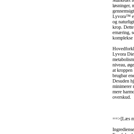
Markedet f
løsninger,
m
gennemsigt
Lyvora™ er 
og naturligt
krop.
Dette 
ernæring,
s
komplekse 
Hovedforkl
Lyvora Diet
metabolism
niveau,
øge
at kroppen 
brugbar ene
Desuden hjæ
minimerer r
mere harmon
overskud.
==>
[Læs m
Ingrediense