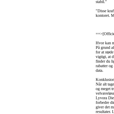
stabil.
"
"Disse kraf
kontoret.
Mi
==>
[Offic
Hvor kan 
På grund af
for at stød
vigtigt,
at d
finder du li
rabatter og
data.
Konklusio
Når alt tage
og meget t
velværeløsn
Lyvora Diet
forbedre di
giver det m
resultater.
L