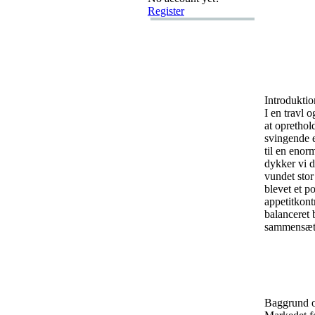
Register
Introduktio
I en travl
at oprethold
svingende 
til en enor
dykker vi d
vundet stor
blevet et p
appetitkont
balanceret 
sammensæt
Baggrund o