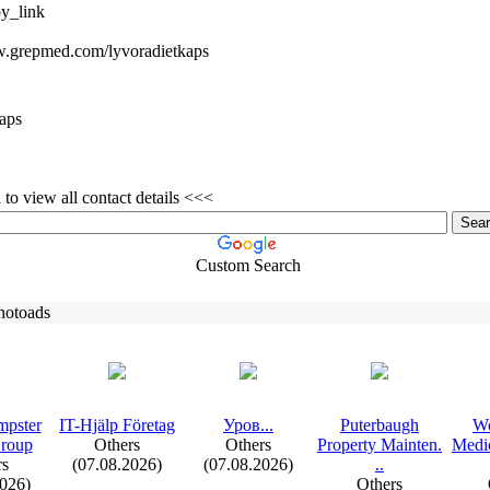
y_link
w.
grepmed.
com/lyvoradietkaps
kaps
to view all contact details <<<
Custom Search
hotoads
mpster
IT-
Hjälp Företag
Уров.
.
.
Puterbaugh
Wo
Group
Others
Others
Property Mainten.
Medic
rs
(07.08.2026)
(07.08.2026)
.
.
2026)
Others