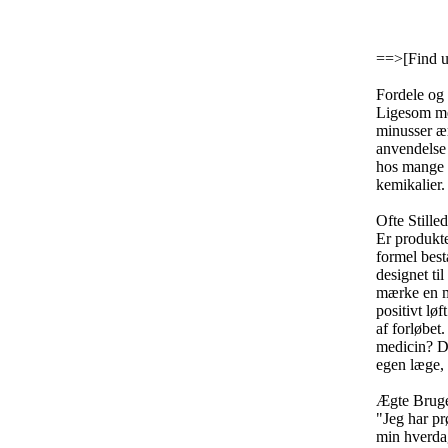
==>
[Find 
Fordele og
Ligesom me
minusser ær
anvendelse 
hos mange g
kemikalier.
Ofte Stille
Er produkte
formel best
designet ti
mærke en mæ
positivt løf
af forløbet.
medicin? De
egen læge,
Ægte Bruge
"Jeg har pr
min hverda