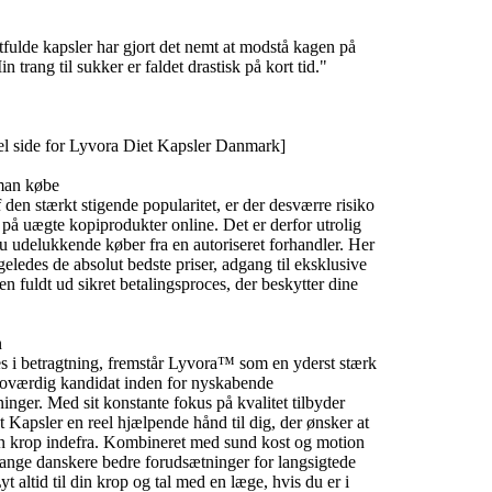
tfulde kapsler har gjort det nemt at modstå kagen på
n trang til sukker er faldet drastisk på kort tid.
"
iel side for Lyvora Diet Kapsler Danmark]
man købe
 den stærkt stigende popularitet,
er der desværre risiko
e på uægte kopiprodukter online.
Det er derfor utrolig
u udelukkende køber fra en autoriseret forhandler.
Her
geledes de absolut bedste priser,
adgang til eksklusive
 en fuldt ud sikret betalingsproces,
der beskytter dine
n
s i betragtning,
fremstår Lyvora™ som en yderst stærk
roværdig kandidat inden for nyskabende
inger.
Med sit konstante fokus på kvalitet tilbyder
 Kapsler en reel hjælpende hånd til dig,
der ønsker at
n krop indefra.
Kombineret med sund kost og motion
ange danskere bedre forudsætninger for langsigtede
yt altid til din krop og tal med en læge,
hvis du er i