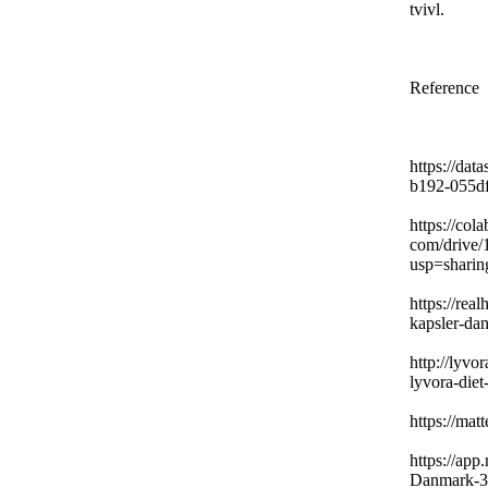
tvivl.
Reference
https:
//data
b192-
055d
https:
//cola
com/driv
usp=sharin
https:
//real
kapsler-
da
http:
//lyvor
lyvora-
diet
https:
//matt
https:
//app.
Danmark-
3