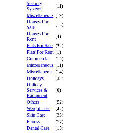
Security
(11)
Systems
Miscellaneous
(19)
Houses For
(15)
Sale
Houses For
(4)
Rent
Flats For Sale
(22)
Flats For Rent
(1)
Commercial
(15)
Miscellaneous
(11)
Miscellaneous
(14)
Holidays
(33)
Holiday
Services &
(8)
Equipment
Others
(52)
Weight Loss
(42)
Skin Care
(33)
Fitness
(77)
Dental Care
(15)