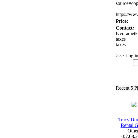
source=cop
https:
//ww
Price:
Contact:
lyvoradiet
taxes
taxes
>>> Log in 
Recent 5 P
Tracy Du
Rental 
Othe
(07.08.