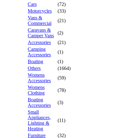
Cars
(72)
Motorcycles
(33)
Vans &
(21)
Commercial
Caravans &
(2)
Camper Vans
Accessories
(21)
Camping
(1)
Accessories
Boating
(1)
Others
(1664)
Womens
(59)
Accessories
Womens
(78)
Clothing
Boating
(3)
Accessories
Small
Appliances,
(11)
Lighting &
Heating
Furniture
(32)