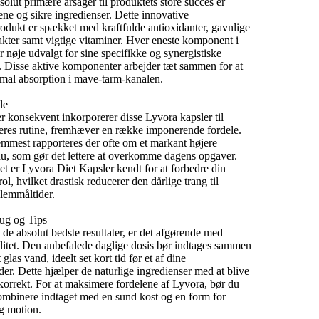
solut primære årsager til produktets store succes er
ene og sikre ingredienser.
Dette innovative
odukt er spækket med kraftfulde antiox
idanter,
gavnlige
akter samt vigtige vitaminer.
Hver eneste komponent i
nøje udvalgt for sine specifikke og synergistiske
.
Disse aktive komponenter arbejder tæt sammen for at
mal absorption i mave-
tarm-
kanalen.
le
r konsekvent inkorporerer disse Lyvora kapsler til
eres rutine,
fremhæver en række imponerende fordele.
emmest rapporteres der ofte om et markant højere
u,
som gør det lettere at overkomme dagens opgaver.
et er Lyvora Diet Kapsler kendt for at forbedre din
rol,
hvilket drastisk reducerer den dårlige trang til
lemmåltider.
rug og Tips
 de absolut bedste resultater,
er det afgørende med
itet.
Den anbefalede daglige dosis bør indtages sammen
t glas vand,
ideelt set kort tid før et af dine
der.
Dette hjælper de naturlige ingredienser med at blive
korrekt.
For at maksimere fordelene af Lyvora,
bør du
kombinere indtaget med en sund kost og en form for
g motion.