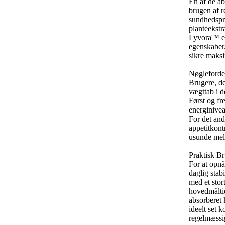
En af de ab
brugen af r
sundhedspr
planteekstr
Lyvora™ er 
egenskaber
sikre maksi
Nøgleforde
Brugere,
de
vægttab i d
Først og fr
energinivea
For det and
appetitkont
usunde mel
Praktisk B
For at opnå
daglig stabil
med et stor
hovedmålti
absorberet 
ideelt set 
regelmæssi