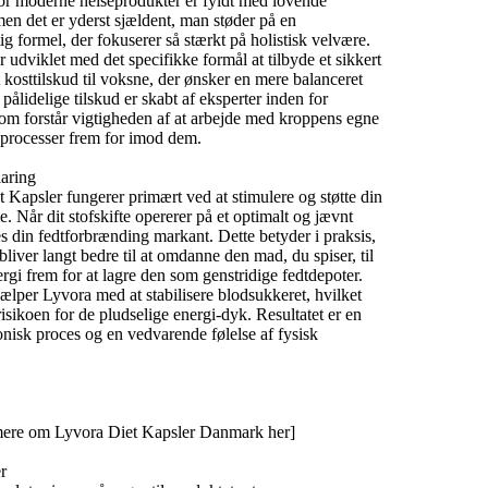
or moderne helseprodukter er fyldt med lovende
en det er yderst sjældent,
man støder på en
ig formel,
der fokuserer så stærkt på holistisk velvære.
udviklet med det specifikke formål at tilbyde et sikkert
 kosttilskud til voksne,
der ønsker en mere balanceret
pålidelige tilskud er skabt af eksperter inden for
om forstår vigtigheden af at arbejde med kroppens egne
processer frem for imod dem.
aring
 Kapsler fungerer primært ved at stimulere og støtte din
e.
Når dit stofskifte opererer på et optimalt og jævnt
s din fedtforbrænding markant.
Dette betyder i praksis,
bliver langt bedre til at omdanne den mad,
du spiser,
til
rgi frem for at lagre den som genstridige fedtdepoter.
lper Lyvora med at stabilisere blodsukkeret,
hvilket
isikoen for de pludselige energi-
dyk.
Resultatet er en
isk proces og en vedvarende følelse af fysisk
ere om Lyvora Diet Kapsler Danmark her]
r