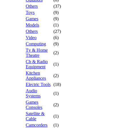
Others
(37)
Toys
(9)
Games
(9)
Models
(1)
Others
(27)
Video
(6)
Computing
(9)
Tv & Home
(2)
Theatre
Cb & Radio
(1)
Equipment
Kitchen
(2)
Appliances
Electric Tools
(18)
Audio
(1)
Systems
Games
(2)
Consoles
Satellite &
(1)
Cable
Camcorders
(1)