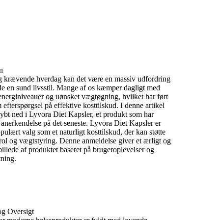
n
 og krævende hverdag kan det være en massiv udfordring
e en sund livsstil.
Mange af os kæmper dagligt med
energiniveauer og uønsket vægtøgning,
hvilket har ført
m efterspørgsel på effektive kosttilskud.
I denne artikel
ybt ned i Lyvora Diet Kapsler,
et produkt som har
 anerkendelse på det seneste.
Lyvora Diet Kapsler er
opulært valg som et naturligt kosttilskud,
der kan støtte
rol og vægtstyring.
Denne anmeldelse giver et ærligt og
billede af produktet baseret på brugeroplevelser og
ning.
g Oversigt