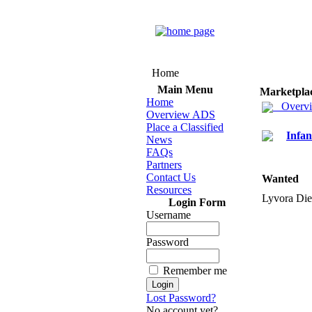
Home
Main Menu
Marketpla
Home
Overv
Overview ADS
Place a Classified
Infan
News
FAQs
Partners
Contact Us
Wanted
Resources
Lyvora Die
Login Form
Username
Password
Remember me
Lost Password?
No account yet?