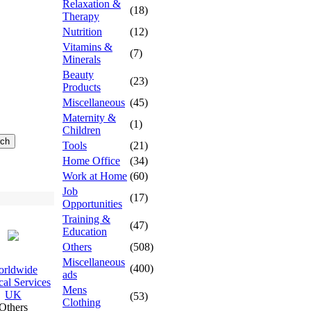
Relaxation &
(18)
Therapy
Nutrition
(12)
Vitamins &
(7)
Minerals
Beauty
(23)
Products
Miscellaneous
(45)
Maternity &
(1)
Children
Tools
(21)
Home Office
(34)
Work at Home
(60)
Job
(17)
Opportunities
Training &
(47)
Education
Others
(508)
Miscellaneous
(400)
rldwide
ads
al Services
Mens
UK
(53)
Clothing
Others