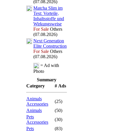
(07.08.2026)
Matcha Slim im
Test:
Vorteile,
Inhaltsstoffe und
Wirkungsweise
For Sale
Others
(07.08.2026)
Nex
t Generation
Elite Construction
For Sale
Others
(07.08.2026)
= Ad with
Photo
Summary
Category
# Ads
Animals
(25)
Accessories
Animals
(50)
Pets
(30)
Accessories
Pets
(83)