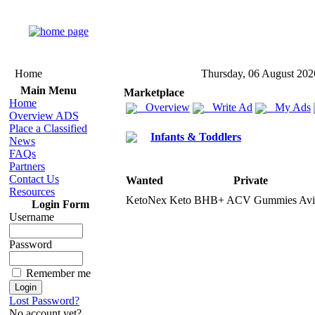
Home
Thursday, 06 August 202
Main Menu
Marketplace
Home
Overview
Write Ad
My Ads
Overview ADS
Place a Classified
Infants & Toddlers
News
FAQs
Partners
Contact Us
Wanted
Private
Resources
KetoNex
Keto BHB+
ACV Gummies Avis –
Login Form
Username
Password
Remember me
Lost Password?
No account yet?