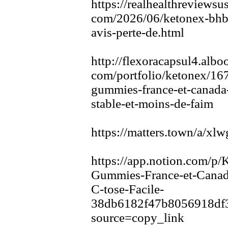
https:
//realhealthreviewsus
com/2026/06/ketonex
-
bhb
avis-
perte-
de.
html
http:
//flex
oracapsul4.
albo
com/portfolio/ketonex
/16
gummies-
france-
et-
canada
stable-
et-
moins-
de-
faim
https:
//matters.
town/a/x
lw
https:
//app.
notion.
com/p/
Gummies-
France-
et-
Canad
C-
tose-
Facile-
38db6182f47b8056918df
source=copy_link