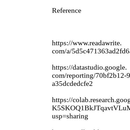
Reference
https:
//www.
readawrite.
com/a/5d5c471363ad2fd6
https:
//datastudio.
google.
com/reporting/70bf2b12-
9
a35dcdedcfe2
https:
//colab.
research.
goog
K5SKOQ1BkJTqavtVLu
usp=sharing