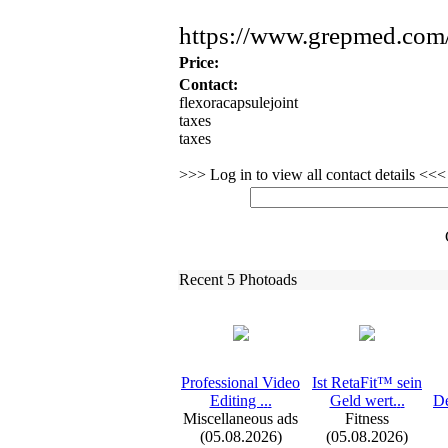
https:
//www.
grepmed.
com/
Price:
Contact:
flexoracapsulejoint
taxes
taxes
>>> Log in to view all contact details <<<
Recent 5 Photoads
Professional Video
Ist RetaFit™ sein
Editing .
.
.
Geld wert.
.
.
De
Miscellaneous ads
Fitness
(05.08.2026)
(05.08.2026)