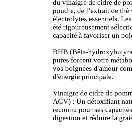
du vinaigre de cidre de p
poudre,
de l’ex
trait de thé 
électrolytes essentiels.
Les
été rigoureusement sélecti
capacité à favoriser un poi
BHB (Bêta-
hydrox
ybutyra
pures forcent votre métabol
vos poignées d'amour co
d'énergie principale.
Vinaigre de cidre de pom
ACV) :
Un détox
ifiant nat
reconnu pour ses capacités
digestion et réduire la gra