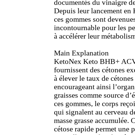
documentés du vinaigre d
Depuis leur lancement en
ces gommes sont devenue
incontournable pour les p
à accélérer leur métabolis
Main Ex
planation
KetoNex
Keto BHB+
ACV
fournissent des cétones ex
à élever le taux
de cétones 
encourageant ainsi l’organ
graisses comme source d’é
ces gommes,
le corps reço
qui signalent au cerveau d
masse grasse accumulée.
C
cétose rapide permet une p