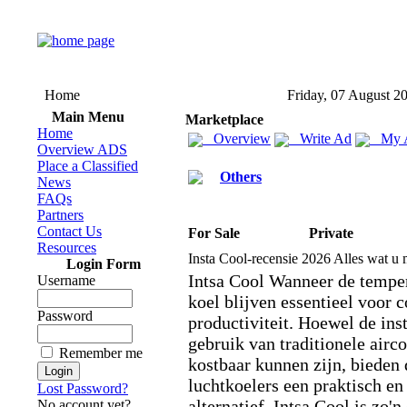
Home
Friday, 07 August 2
Main Menu
Marketplace
Home
Overview
Write Ad
My 
Overview ADS
Place a Classified
Others
News
FAQs
Partners
Contact Us
For Sale
Private
Resources
Insta Cool-
recensie 2026 Alles wat u
Login Form
Intsa Cool Wanneer de tempera
Username
koel blijven essentieel voor 
Password
productiviteit.
Hoewel de insta
gebruik van traditionele airc
Remember me
kostbaar kunnen zijn,
bieden 
luchtkoelers een praktisch en
Lost Password?
alternatief.
Intsa Cool is zo'n
No account yet?