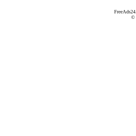
FreeAds24.c
©