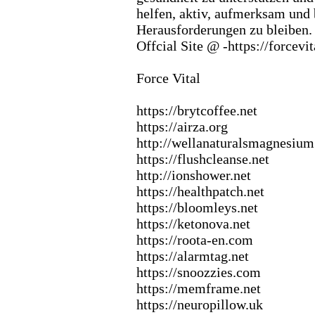
helfen,
aktiv,
aufmerksam und be
Herausforderungen zu bleiben.
Offcial Site @ -
https:
//forcevit
Force Vital
https:
//brytcoffee.
net
https:
//airza.
org
http:
//wellanaturalsmagnesium
https:
//flushcleanse.
net
http:
//ionshower.
net
https:
//healthpatch.
net
https:
//bloomleys.
net
https:
//ketonova.
net
https:
//roota-
en.
com
https:
//alarmtag.
net
https:
//snoozzies.
com
https:
//memframe.
net
https:
//neuropillow.
uk