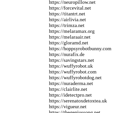
https:
//neuropillow.
net
https:
//forcevital.
net
https:
//titantrt.
net
https:
//airlivia.
net
https:
//trimza.
net
https:
//melaramax
.
org
https:
//melaraair.
net
https:
//gloramd.
net
https:
//hoppsyrobotbunny.
com
https:
//nurafix
.
de
https:
//savingstars.
net
https:
//wuffyrobot.
uk
https:
//wuffyrobot.
com
https:
//wuffyrobotdog.
net
https:
//nuraderma.
net
https:
//clairlite.
net
https:
//idetectpro.
net
https:
//serenatox
detox
tea.
uk
https:
//vigueur.
net
https:
//thegeniussong.
net