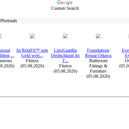
Custom Search
 Photoads
sional
Ist RetaFit™ sein
LipoGandha
Foundations
Eve
iting .
.
.
Geld wert.
.
.
Deutschland im
Repair Ottawa
Ev
aneous
Fitness
T.
.
.
Bathroom
Ot
08.2026)
(05.08.2026)
Fitness
Fittings &
(05.
(05.08.2026)
Furniture
(05.08.2026)