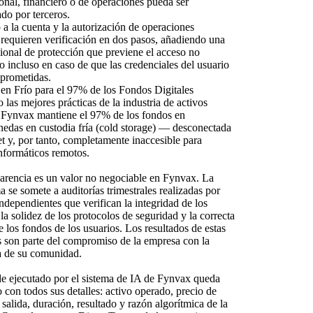
onal,
financiero o de operaciones pueda ser
ado por terceros.
 a la cuenta y la autorización de operaciones
 requieren verificación en dos pasos,
añadiendo una
ional de protección que previene el acceso no
o incluso en caso de que las credenciales del usuario
prometidas.
en Frío para el 97% de los Fondos Digitales
 las mejores prácticas de la industria de activos
Fynvax
mantiene el 97% de los fondos en
edas en custodia fría (cold storage) — desconectada
t y,
por tanto,
completamente inaccesible para
nformáticos remotos.
arencia es un valor no negociable en Fynvax
.
La
a se somete a auditorías trimestrales realizadas por
independientes que verifican la integridad de los
la solidez de los protocolos de seguridad y la correcta
e los fondos de los usuarios.
Los resultados de estas
s son parte del compromiso de la empresa con la
a de su comunidad.
e ejecutado por el sistema de IA de Fynvax
queda
o con todos sus detalles:
activo operado,
precio de
 salida,
duración,
resultado y razón algorítmica de la