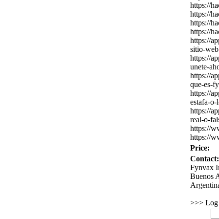
https:
//h
https:
//h
https:
//h
https:
//h
https:
//ap
sitio-
web
https:
//ap
unete-
aho
https:
//ap
que-
es-
f
https:
//ap
estafa-
o-
https:
//ap
real-
o-
fal
https:
//w
https:
//w
Price:
Contact:
Fynvax I
Buenos A
Argentin
>>> Log i