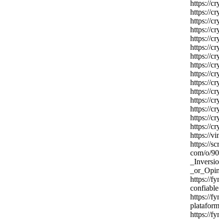
https:
//cr
https:
//cr
https:
//cr
https:
//cr
https:
//cr
https:
//cr
https:
//cr
https:
//cr
https:
//cr
https:
//cr
https:
//cr
https:
//cr
https:
//cr
https:
//cr
https:
//cr
https:
//v
https:
//s
com/o/9
_Invers
_or_Op
https:
//f
confiable
https:
//f
plataform
https:
//f