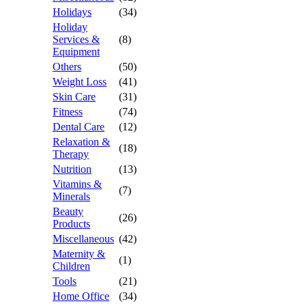
Holidays
(34)
Holiday
Services &
(8)
Equipment
Others
(50)
Weight Loss
(41)
Skin Care
(31)
Fitness
(74)
Dental Care
(12)
Relaxation &
(18)
Therapy
Nutrition
(13)
Vitamins &
(7)
Minerals
Beauty
(26)
Products
Miscellaneous
(42)
Maternity &
(1)
Children
Tools
(21)
Home Office
(34)