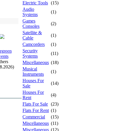
Electric Tools
(15)
Audio
(1)
Systems
Games
(2)
Consoles
Satellite &
(1)
Cable
Camcorders
(1)
Security
rgreen
(11)
Systems
ents
hers
Miscellaneous
(18)
08.2026)
Musical
(1)
Instruments
Houses For
(14)
Sale
Houses For
(4)
Rent
Flats For Sale
(23)
Flats For Rent
(1)
Commercial
(15)
Miscellaneous
(11)
Miscellaneous
(12)