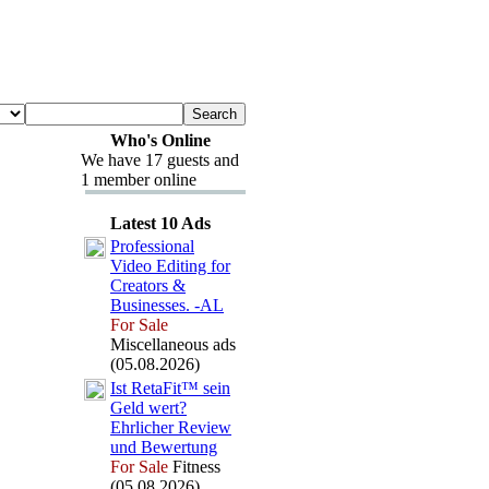
Who's Online
We have 17 guests and
1 member online
Latest 10 Ads
Professional
Video Editing for
Creators &
Businesses.
-
AL
For Sale
Miscellaneous ads
(05.08.2026)
Ist RetaFit™ sein
Geld wert?
Ehrlicher Review
und Bewertung
For Sale
Fitness
(05.08.2026)