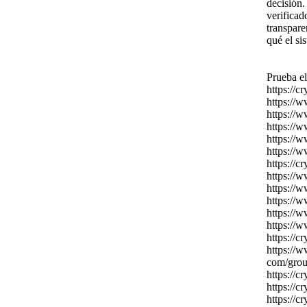
decisión.
verificad
transpare
qué el si
Prueba el
https:
//cr
https:
//w
https:
//w
https:
//w
https:
//w
https:
//w
https:
//cr
https:
//w
https:
//w
https:
//w
https:
//w
https:
//w
https:
//cr
https:
//w
com/grou
https:
//cr
https:
//cr
https:
//cr