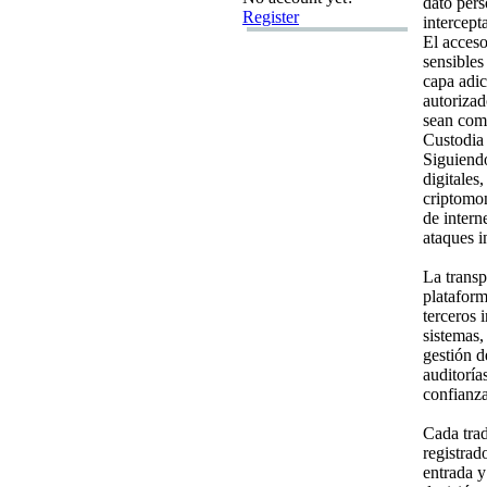
dato pers
Register
intercept
El acceso
sensibles
capa adic
autorizad
sean com
Custodia 
Siguiendo
digitales,
criptomon
de interne
ataques i
La transp
plataform
terceros 
sistemas,
gestión d
auditoría
confianz
Cada trad
registrad
entrada y