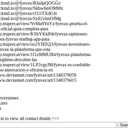
ackmd.
io/@fynvax
/BJudpQOGGe
ackmd.
io/@fynvax
/Skbw6mOMMx
ackmd.
io/@fynvax
/r1UrTXdGfe
ackmd.
io/@fynvax
/SyEG6mOfMg
p.
trupeer.
ai/view/YvMa9YuYz/fynvax
-
prueba-
el-
-
oficial-
guia-
completa-
para
p.
trupeer.
ai/view/KSbYKkPdt/fynvax
-
opiniones-
ra-
fynvax
-
trading-
app-
para
p.
trupeer.
ai/view/oo2YHD2j3/fynvax
-
inversiones-
ynvax
-
la-
plataforma-
que-
esta
p.
trupeer.
ai/view/111zMMUB4/fynvax
-
plataforma-
legitimo-
descubre-
las
p.
trupeer.
ai/view/1LP2cgyJM/fynvax
-
es-
confiable-
so-
innovacion-
y-
eficiencia-
en
ww.
deviantart.
com/fynvax
/art/1348379059
ww.
deviantart.
com/fynvax
/art/1348379415
nversiones
ires
a
n to view all contact details <<<