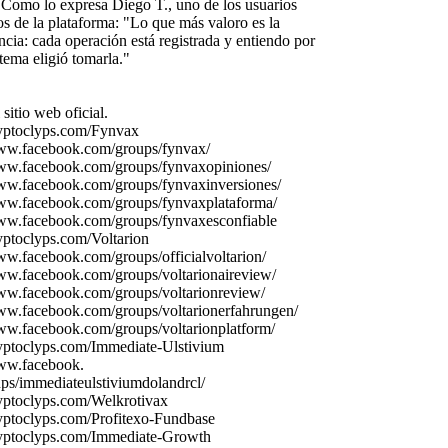
Como lo ex
presa Diego T.
,
uno de los usuarios
os de la plataforma:
"Lo que más valoro es la
ncia:
cada operación está registrada y entiendo por
stema eligió tomarla.
"
 sitio web oficial.
yptoclyps.
com/Fynvax
ww.
facebook.
com/groups/fynvax
/
ww.
facebook.
com/groups/fynvax
opiniones/
ww.
facebook.
com/groups/fynvax
inversiones/
ww.
facebook.
com/groups/fynvax
plataforma/
ww.
facebook.
com/groups/fynvax
esconfiable
yptoclyps.
com/Voltarion
ww.
facebook.
com/groups/officialvoltarion/
ww.
facebook.
com/groups/voltarionaireview/
ww.
facebook.
com/groups/voltarionreview/
ww.
facebook.
com/groups/voltarionerfahrungen/
ww.
facebook.
com/groups/voltarionplatform/
yptoclyps.
com/Immediate-
Ulstivium
ww.
facebook.
ps/immediateulstiviumdolandrcl/
yptoclyps.
com/Welkrotivax
yptoclyps.
com/Profitex
o-
Fundbase
yptoclyps.
com/Immediate-
Growth