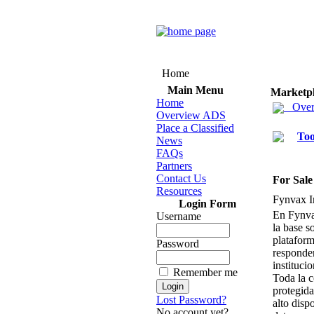
Home
Main Menu
Marketp
Home
Over
Overview ADS
Place a Classified
Too
News
FAQs
Partners
Contact Us
For Sale
Resources
Fynvax
I
Login Form
En Fynv
Username
la base s
plataform
Password
responden
instituci
Remember me
Toda la c
protegida
Lost Password?
alto disp
No account yet?