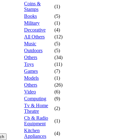
Coins &
(1)
Stamps
Books
(5)
Military
(1)
Decorative
(4)
All Others
(12)
Music
(5)
Outdoors
(5)
Others
(34)
Toys
(11)
Games
(7)
Models
(1)
Others
(26)
Video
(6)
Computing
(9)
Tv & Home
(2)
Theatre
Cb & Radio
(1)
Equipment
Kitchen
(4)
Appliances