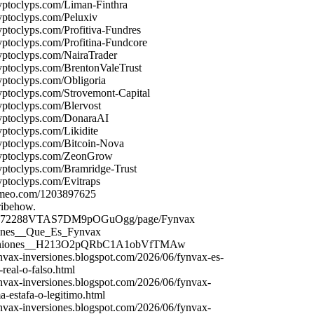
yptoclyps.
com/Liman-
Finthra
yptoclyps.
com/Pelux
iv
yptoclyps.
com/Profitiva-
Fundres
yptoclyps.
com/Profitina-
Fundcore
yptoclyps.
com/NairaTrader
yptoclyps.
com/BrentonValeTrust
yptoclyps.
com/Obligoria
yptoclyps.
com/Strovemont-
Capital
yptoclyps.
com/Blervost
yptoclyps.
com/DonaraAI
yptoclyps.
com/Likidite
yptoclyps.
com/Bitcoin-
Nova
yptoclyps.
com/ZeonGrow
yptoclyps.
com/Bramridge-
Trust
yptoclyps.
com/Evitraps
imeo.
com/1203897625
cribehow.
072288VTAS7DM9pOGuOgg/page/Fynvax
iones__Que_Es_Fynvax
iniones__H213O2pQRbC1A1obVfTMAw
ynvax
-
inversiones.
blogspot.
com/2026/06/fynvax
-
es-
-
real-
o-
falso.
html
ynvax
-
inversiones.
blogspot.
com/2026/06/fynvax
-
a-
estafa-
o-
legitimo.
html
ynvax
-
inversiones.
blogspot.
com/2026/06/fynvax
-