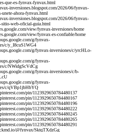
es-
que-
es-
fynvax
-
fynvax
.
html
ynvax
-
inversiones.
blogspot.
com/2026/06/fynvax
-
s-
unete-
ahora-
fynvax
.
html
ynvax
-
inversiones.
blogspot.
com/2026/06/fynvax
-
-
sitio-
web-
oficial-
guia.
html
es.
google.
com/view/fynvax
-
inversiones/home
es.
google.
com/view/fynvax
-
es-
confiable/home
oups.
google.
com/g/fynvax
-
nes/c/y_I8cuS1WG4
oups.
google.
com/g/fynvax
-
inversiones/c/yrcHLo-
oups.
google.
com/g/fynvax
-
ones/c/NWidgScVdCg
oups.
google.
com/g/fynvax
-
inversiones/c/b-
LcU
oups.
google.
com/g/fynvax
-
ones/c/qVBp1jbHbYQ
pinterest.
com/pin/1123929650784480137
pinterest.
com/pin/1123929650784480167
pinterest.
com/pin/1123929650784480196
pinterest.
com/pin/1123929650784480222
pinterest.
com/pin/1123929650784480245
pinterest.
com/pin/1123929650784480265
pinterest.
com/pin/1123929650784480291
ackmd.
io/@fynvax
/SktqTXdzGg