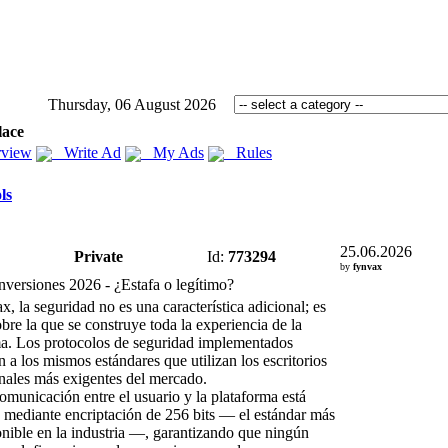
Thursday, 06 August 2026
lace
view
Write Ad
My Ads
Rules
ls
25.06.2026
Private
Id:
773294
by
fynvax
nversiones 2026 -
¿Estafa o legítimo?
ax
,
la seguridad no es una característica adicional;
es
obre la que se construye toda la ex
periencia de la
a.
Los protocolos de seguridad implementados
 a los mismos estándares que utilizan los escritorios
onales más ex
igentes del mercado.
omunicación entre el usuario y la plataforma está
 mediante encriptación de 256 bits — el estándar más
onible en la industria —,
garantizando que ningún