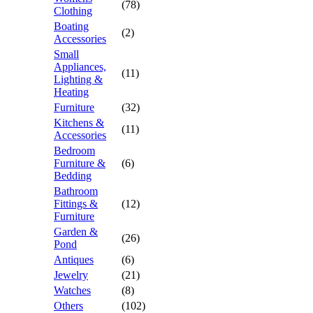
(78)
Clothing
Boating
(2)
Accessories
Small
Appliances,
(11)
Lighting &
Heating
Furniture
(32)
Kitchens &
(11)
Accessories
Bedroom
Furniture &
(6)
Bedding
Bathroom
Fittings &
(12)
Furniture
Garden &
(26)
Pond
Antiques
(6)
Jewelry
(21)
Watches
(8)
Others
(102)