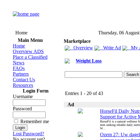
Home
Thursday, 06 August
Main Menu
Marketplace
Home
Overview
Write Ad
My 
Overview ADS
Place a Classified
Weight Loss
News
FAQs
Partners
Contact Us
Resources
Login Form
Entries 1 - 20 of 43
Username
Ad
Password
HorseFil Daily Nutri
Support for Active
Remember me
HorseFil is a natural wellness f
men seeking reliable daily nutri
W...
Lost Password?
Ozem 27: Uw dagel
No account yet?