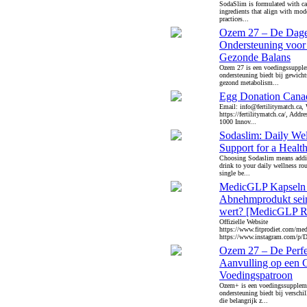
SodaSlim is formulated with car
ingredients that align with mod
practices...
Ozem 27 – De Dage
Ondersteuning voor
Gezonde Balans
Ozem 27 is een voedingssupple
ondersteuning biedt bij gewichts
gezond metabolism...
Egg Donation Cana
Email: info@fertilitymatch.ca, 
https://fertilitymatch.ca/, Addre
1000 Innov...
Sodaslim: Daily Wel
Support for a Healt
Choosing Sodaslim means addin
drink to your daily wellness ro
single be...
MedicGLP Kapseln –
Abnehmprodukt sei
wert? [MedicGLP 
Offizielle Website
https://www.fitprodiet.com/med
https://www.instagram.com/p/
Ozem 27 – De Perfe
Aanvulling op een
Voedingspatroon
Ozem+ is een voedingssupplem
ondersteuning biedt bij verschi
die belangrijk z...