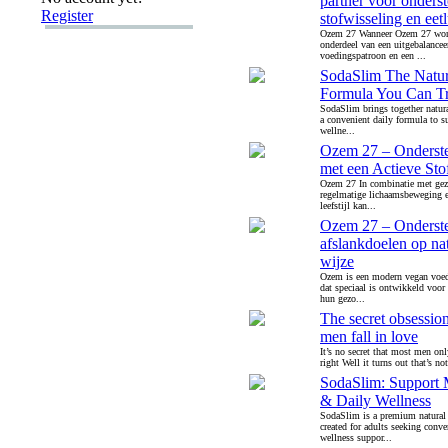
partner voor onders
Register
stofwisseling en eetl
Ozem 27 Wanneer Ozem 27 word
onderdeel van een uitgebalancee
voedingspatroon en een ...
SodaSlim The Natur
Formula You Can Tr
SodaSlim brings together natura
a convenient daily formula to s
wellne...
Ozem 27 – Onderste
met een Actieve Sto
Ozem 27 In combinatie met gez
regelmatige lichaamsbeweging e
leefstijl kan...
Ozem 27 – Onderst
afslankdoelen op nat
wijze
Ozem is een modern vegan voe
dat speciaal is ontwikkeld voor
hun gezo...
The secret obsessio
men fall in love
It’s no secret that most men on
right Well it turns out that’s n
SodaSlim: Support 
& Daily Wellness
SodaSlim is a premium natural
created for adults seeking conve
wellness suppor...