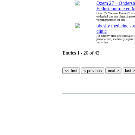
Ozem 27 – Onderste
Eetlustcontrole en 
Ozem 27 Wanneer Ozem 27 word
onderdeel van een uitgebalancee
voedingspatroon en een ...
obesity medicine spe
clinic
An obesity medicine specialist 
personalized, medically supervis
individua...
Entries 1 - 20 of 43