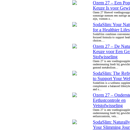
Ozem 27 – Een Popu
Keuze Is voor Gewi
Ozem 27 Hoewel voedingssupp
sommige mensen een nuttige aa
zijn, vormen z...
SodaSlim: Your Nat
for a Healthier Lifes
SodaSlim combines convenience
focused formula to support heal
choices....
Ozem 27 – De Natuu
Keuze voor Een Ge
Stofwisseling
Ozem 27 is een voedingssupple
ondersteuning biedt bij gewichts
gezond metabolism...
SodaSlim: The Ref
to Support Your Wel
SodaSlim is a wellness supplem
complement a balanced lifestyl
and s...
Ozem 27 – Onderste
Eetlustcontrole en
Vetstofwisseling
Ozem 27 is een voedingssupple
ondersteuning biedt bij gewichts
eetlustcontrole, vets...
SodaSlim: Naturall
Your Slimming Jou