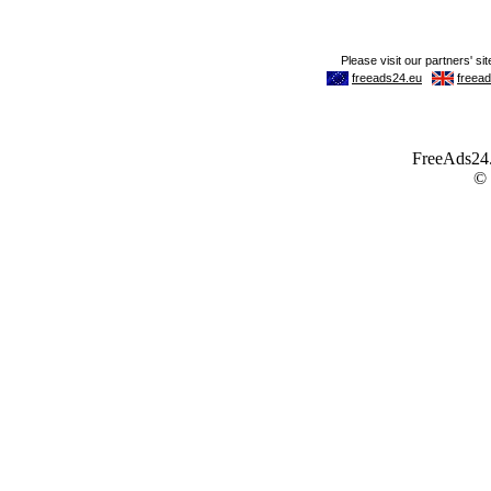
FreeAds24.c
©